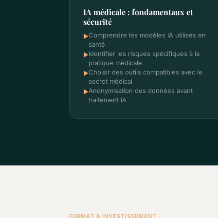
IA médicale : fondamentaux et
sécurité
Comprendre les modèles IA utilisés en
►
santé
Identifier les risques spécifiques à la
►
pratique médicale
Choisir des outils compatibles avec le
►
secret médical
Anonymisation des données avant
►
traitement IA
FORMAT & INVESTISSEMENT