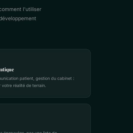
comment l'utiliser
e développement
ratique
nication patient, gestion du cabinet :
votre réalité de terrain.
 éprouvées, pas une liste de