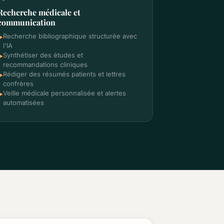
Recherche médicale et
communication
Recherche bibliographique structurée avec
►
l'IA
Synthétiser des études et
►
recommandations cliniques
Rédiger des résumés patients et lettres
►
confrères
Veille médicale personnalisée et alertes
►
automatisées