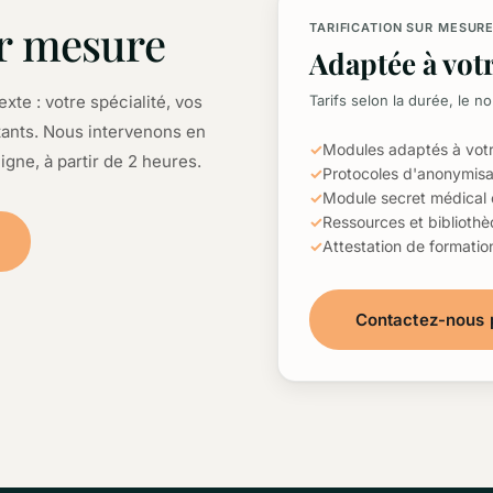
r mesure
TARIFICATION SUR MESUR
Adaptée à vot
te : votre spécialité, vos
Tarifs selon la durée, le n
stants. Nous intervenons en
✓
Modules adaptés à votr
igne, à partir de 2 heures.
✓
Protocoles d'anonymisat
✓
Module secret médical
✓
Ressources et bibliot
✓
Attestation de formatio
Contactez-nous p