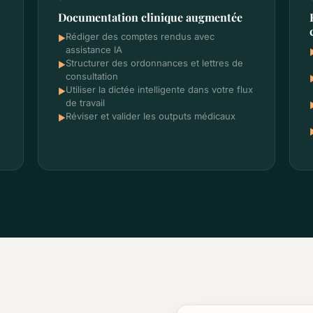
Documentation clinique augmentée
Rédiger des comptes rendus avec
►
assistance IA
Structurer des ordonnances et lettres de
►
consultation
Utiliser la dictée intelligente dans votre flux
►
de travail
Réviser et valider les outputs médicaux
►