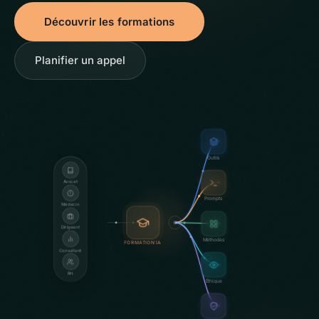
Découvrir les formations
Planifier un appel
Outils
Avocat
Prompts
Médecin
Dirigeant
Méthodes
FORMATION IA
Consultant
RH
Éthique