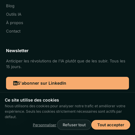
Blog
Outils IA
À propos
Contact
Newsletter
Anticiper les révolutions de l'IA plutôt que de les subir. Tous les
15 jours.
S'abonner sur LinkedIn
Ce site utilise des cookies
Nous utilisons des cookies pour analyser notre trafic et améliorer votre
expérience. Seuls les cookies strictement nécessaires sont actifs par
©2026. Cercle IA | Antidote SRL | BCE 0773.969.928
défaut.
FR
|
EN
Politique IA
Confidentialité
Conditions générales
Gérer les cookies
Refuser tout
Tout accepter
Personnaliser